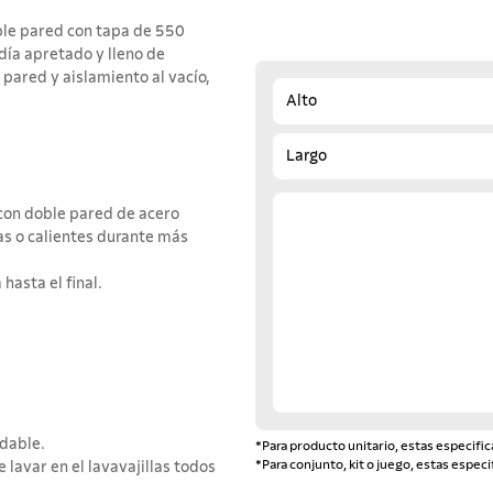
ble pared con tapa de 550
 día apretado y lleno de
pared y aislamiento al vacío,
Alto
Largo
con doble pared de acero
as o calientes durante más
hasta el final.
idable.
*Para producto unitario, estas especific
*Para conjunto, kit o juego, estas especi
lavar en el lavavajillas todos