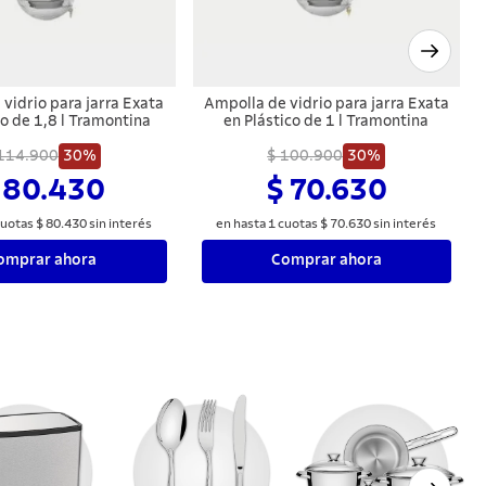
vidrio para jarra Exata
Ampolla de vidrio para jarra Exata
co de 1,8 l Tramontina
en Plástico de 1 l Tramontina
114.900
30%
$ 100.900
30%
 80.430
$ 70.630
uotas
$
80
.
430
sin interés
en hasta
1
cuotas
$
70
.
630
sin interés
omprar ahora
Comprar ahora