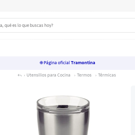
 qué es lo que buscas hoy?
6
.
acero inoxidable
7
.
sartenes
🌐 Página oficial
Tramontina
8
.
cuchillo
Utensilios para Cocina
Termos
Térmicas
9
.
juego cuchillos
10
.
olla