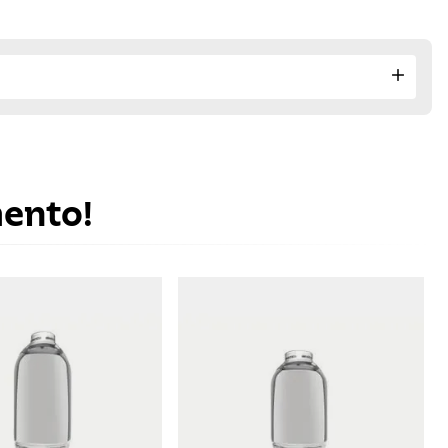
mento!