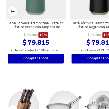
Jarra Térmica Tramontina Exata en
Jarra Térmica Tramonti
Plástico Verde con Ampolla de
Plástico Negro con A
Vidrio 1 L
Vidrio 1 L
$ 93.900
15%
$ 93.900
15
$ 79.815
$ 79.8
en hasta
1
cuotas
$
79
.
815
sin interés
en hasta
1
cuotas
$
79
.
81
Comprar ahora
Comprar aho