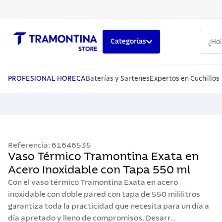
¿Hola,
Categorías
TÉRMINOS MÁS BUSCADOS
1
.
cuchillos
PROFESIONAL HORECA
Baterías y Sartenes
Expertos en Cuchillos
2
.
cubiertos
3
.
sarten
4
.
ollas
Referencia
:
61646535
5
.
lavaplatos
Vaso Térmico Tramontina Exata en
Acero Inoxidable con Tapa 550 ml
Con el vaso térmico Tramontina Exata en acero
inoxidable con doble pared con tapa de 550 mililitros
garantiza toda la practicidad que necesita para un día a
día apretado y lleno de compromisos. Desarr...