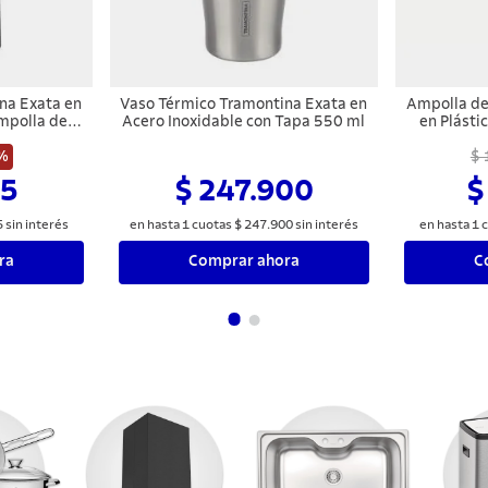
na Exata en
Vaso Térmico Tramontina Exata en
Ampolla de 
mpolla de
Acero Inoxidable con Tapa 550 ml
en Plásti
%
$ 
15
$ 247.900
$
5
sin interés
en hasta
1
cuotas
$
247
.
900
sin interés
en hasta
1
c
ra
Comprar ahora
C