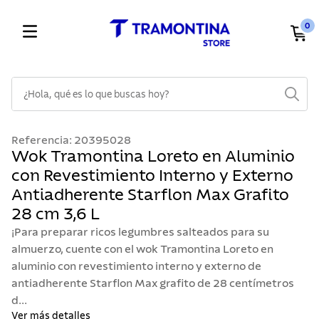
0
¿Hola, qué es lo que buscas hoy?
TÉRMINOS MÁS BUSCADOS
Referencia
:
20395028
1
.
cuchillos
Wok Tramontina Loreto en Aluminio
con Revestimiento Interno y Externo
2
.
cubiertos
Antiadherente Starflon Max Grafito
3
.
sarten
28 cm 3,6 L
4
.
lavaplatos
¡Para preparar ricos legumbres salteados para su
5
.
ollas
almuerzo, cuente con el wok Tramontina Loreto en
aluminio con revestimiento interno y externo de
6
.
acero inoxidable
antiadherente Starflon Max grafito de 28 centímetros
7
.
sartenes
d...
Ver más detalles