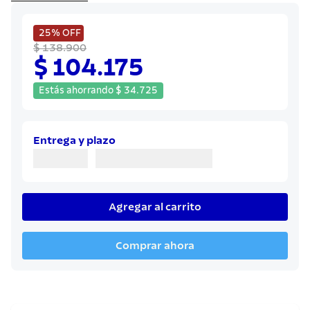
8
.
juego cuchillos
9
.
cuchillo
25%
OFF
$ 138.900
10
.
olla
$ 104.175
Estás ahorrando
$
34
.
725
Entrega y plazo
Agregar al carrito
Comprar ahora