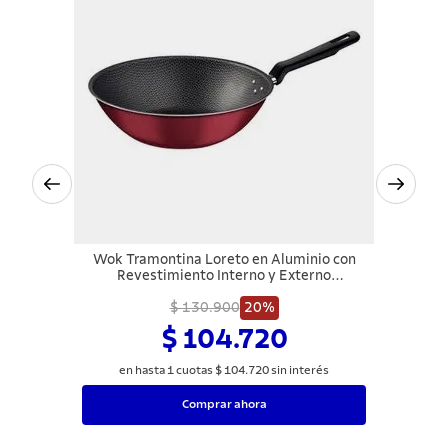
Wok Tramontina Loreto en Aluminio con
Revestimiento Interno y Externo
Antiadherente Starflon Max Rojo 28 cm
$ 130.900
3,6 L
20%
$ 104.720
en hasta
1
cuotas
$
104
.
720
sin interés
Comprar ahora