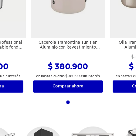
rofessional
Cacerola Tramontina Tunis en
Olla Tra
able fondo
Aluminio con Revestimiento
Alumi
a detalle
Interno Cerámico y Externo
Revestimie
1,8 L
Siliconado Rosa Trufado 20 cm 2,9
Externo Si
$ 
L
00
$ 380.900
$
0
sin interés
en hasta
1
cuotas
$
380
.
900
sin interés
en hasta
1
c
ra
Comprar ahora
C