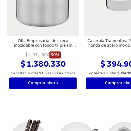
Olla Empresarial de acero
Cacerola Tramontina P
inoxidable con fondo triple sin
honda de acero inoxid
tapa de 36 cm y 28l Tramontina
triple con tapa plan
$ 1.971.900
30%
satinado 16 cm 
$ 1.380.330
$ 394.9
en hasta
1
cuotas
$
1
.
380
.
330
sin interés
en hasta
1
cuotas
$
394
.
90
Comprar ahora
Comprar aho