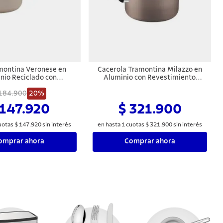
montina Veronese en
Cacerola Tramontina Milazzo en
nio Reciclado con
Aluminio con Revestimiento
nto Interno Cerámico y
Interno y Externo en
liconado Beige Mineral
184.900
20%
Antiadherente Starflon Max
16 cm 1,3 L
Almendra 24 cm
 147.920
$ 321.900
uotas
$
147
.
920
sin interés
en hasta
1
cuotas
$
321
.
900
sin interés
omprar ahora
Comprar ahora