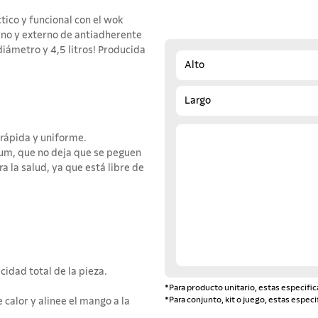
tico y funcional con el wok
rno y externo de antiadherente
iámetro y 4,5 litros! Producida
Alto
Largo
rápida y uniforme.
ium, que no deja que se peguen
ra la salud, ya que está libre de
idad total de la pieza.
*Para producto unitario, estas especific
*Para conjunto, kit o juego, estas especi
e calor y alinee el mango a la