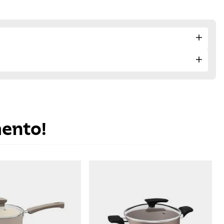
mento!