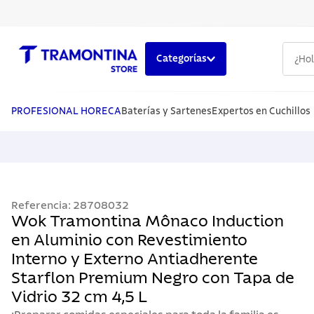
¿Hola,
Categorías
TÉRMINOS MÁS BUSCADOS
1
.
cuchillos
PROFESIONAL HORECA
Baterías y Sartenes
Expertos en Cuchillos
2
.
cubiertos
3
.
sarten
4
.
ollas
Referencia
:
28708032
5
.
lavaplatos
Wok Tramontina Mônaco Induction
en Aluminio con Revestimiento
Interno y Externo Antiadherente
Starflon Premium Negro con Tapa de
Vidrio 32 cm 4,5 L