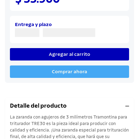
8
.
juego cuchillos
9
.
cuchillo
10
.
olla
Entrega y plazo
Agregar al carrito
Comprar ahora
Detalle del producto
La zaranda con agujeros de 3 milímetros Tramontina para
triturador TRE30 es la pieza ideal para producir con
calidad y eficiencia. ¡Una zaranda especial para trituración
final, de alta calidad y eficiencia, que hará que su