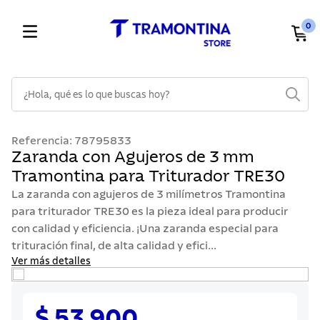
0
¿Hola, qué es lo que buscas hoy?
TÉRMINOS MÁS BUSCADOS
Referencia
:
78795833
1
.
cuchillos
Zaranda con Agujeros de 3 mm
Tramontina para Triturador TRE30
2
.
cubiertos
La zaranda con agujeros de 3 milímetros Tramontina
3
.
sarten
para triturador TRE30 es la pieza ideal para producir
4
.
lavaplatos
con calidad y eficiencia. ¡Una zaranda especial para
trituración final, de alta calidad y efici...
5
.
ollas
Ver más detalles
6
.
acero inoxidable
7
.
sartenes
$ 53.900