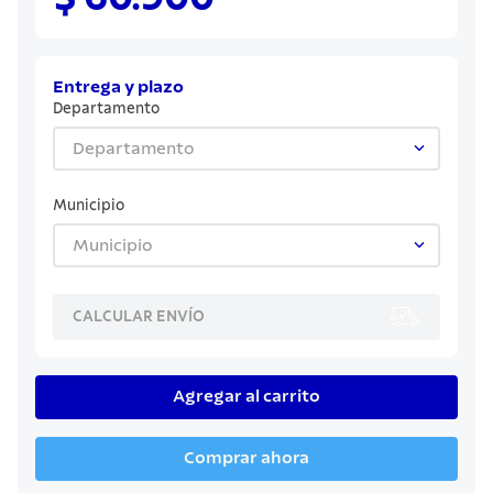
8
.
cuchillo
9
.
juego cuchillos
10
.
olla
Entrega y plazo
Departamento
Departamento
Municipio
Municipio
CALCULAR ENVÍO
Agregar al carrito
Comprar ahora