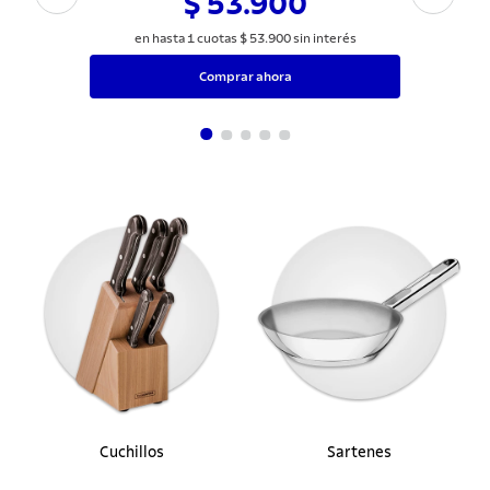
Zaranda con Agujeros de 3 mm Tramontina
para Triturador TRE30
$ 53.900
en hasta
1
cuotas
$
53
.
900
sin interés
Comprar ahora