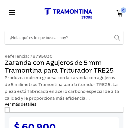
0
¿Hola, qué es lo que buscas hoy?
TÉRMINOS MÁS BUSCADOS
Referencia
:
78795830
1
.
cuchillos
Zaranda con Agujeros de 5 mm
Tramontina para Triturador TRE25
2
.
cubiertos
Produzca quirera gruesa con la zaranda con agujeros
3
.
sarten
de 5 milímetros Tramontina para triturador TRE25. La
4
.
ollas
pieza está fabricada en acero carbono especial de alta
calidad y le proporciona más eficiencia ...
5
.
lavaplatos
Ver más detalles
6
.
acero inoxidable
7
.
sartenes
$ 60.900