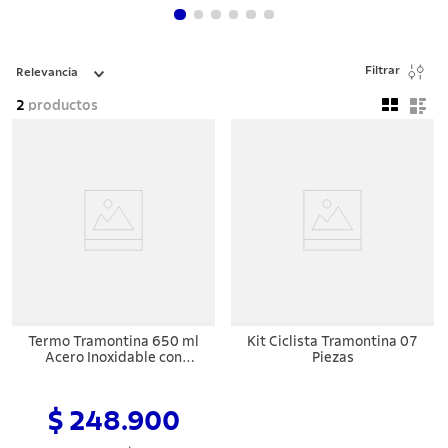
8
.
cuchillo
9
.
juego cuchillos
Filtrar
10
.
olla
Relevancia
2
productos
Termo Tramontina 650 ml
Kit Ciclista Tramontina 07
Acero Inoxidable con
Piezas
Sorbete
$ 248.900