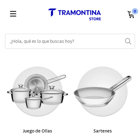
0
¿Hola, qué es lo que buscas hoy?
TÉRMINOS MÁS BUSCADOS
1
.
cuchillos
2
.
cubiertos
3
.
sarten
4
.
ollas
5
.
lavaplatos
6
.
acero inoxidable
7
.
sartenes
Juego de Ollas
Sartenes