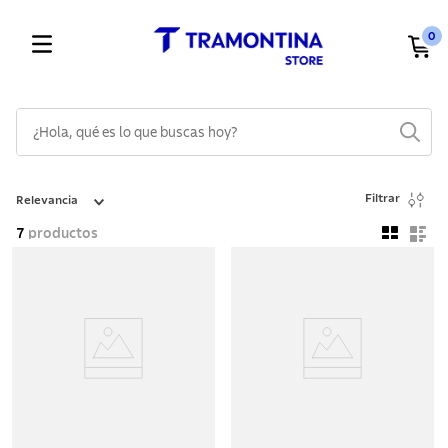
0
¿Hola, qué es lo que buscas hoy?
TÉRMINOS MÁS BUSCADOS
Filtrar
Relevancia
1
.
cuchillos
7
productos
2
.
cubiertos
3
.
sarten
4
.
ollas
5
.
lavaplatos
6
.
acero inoxidable
7
.
sartenes