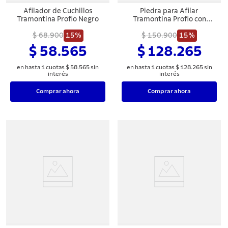
8
.
cuchillo
Afilador de Cuchillos
Piedra para Afilar
Tramontina Profio Negro
Tramontina Profio con
9
.
juego cuchillos
Granulación 800 y Soporte
$ 68.900
15%
Revestido de Goma
$ 150.900
15%
10
.
olla
$ 58.565
$ 128.265
en hasta
1
cuotas
$
58
.
565
sin
en hasta
1
cuotas
$
128
.
265
sin
interés
interés
Comprar ahora
Comprar ahora