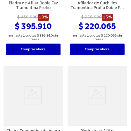
Piedra de Afilar Doble Faz
Afilador de Cuchillos
Tramontina Profio
Tramontina Profio Doble Faz
Diamantado con Soporte en
$ 439.900
10%
ABS y Acero Inoxidable
$ 258.900
15%
$ 395.910
$ 220.065
en hasta
1
cuotas
$
395
.
910
sin
en hasta
1
cuotas
$
220
.
065
sin
interés
interés
Comprar ahora
Comprar ahora
Chaira Tramontina de Acero
Piedra para Afilar