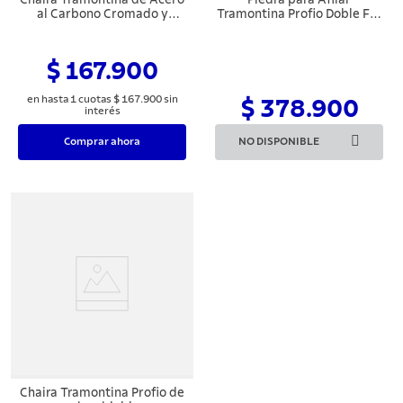
al Carbono Cromado y
Tramontina Profio Doble Faz
Mango Castaño Polywood
con Granulación 1000 y 400
y Soporte Revestido de
Goma
$ 167.900
en hasta
1
cuotas
$
167
.
900
sin
$ 378.900
interés
Comprar ahora
NO DISPONIBLE
Chaira Tramontina Profio de