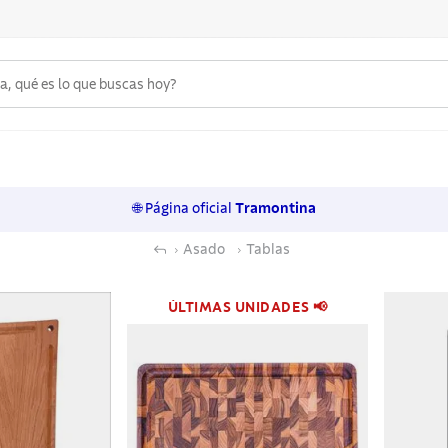
 qué es lo que buscas hoy?
6
.
acero inoxidable
7
.
sartenes
🌐 Página oficial
Tramontina
8
.
juego cuchillos
Asado
Tablas
9
.
cuchillo
10
.
olla
ÚLTIMAS UNIDADES 📢