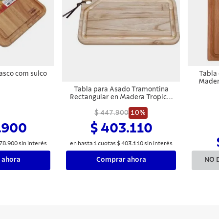
asco com sulco
Tabla
Madera
Tabla para Asado Tramontina
Rectangular en Madera Tropical
con Acabado Natural 60x35,9 cm
$ 447.900
10%
.900
$ 403.110
78
.
900
sin interés
en hasta
1
cuotas
$
403
.
110
sin interés
 ahora
Comprar ahora
NO 