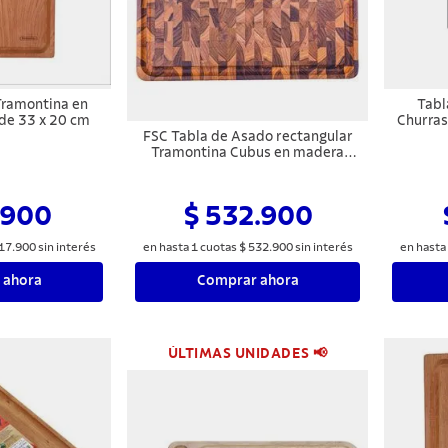
Tramontina en
Tabl
de 33 x 20 cm
Churras
FSC Tabla de Asado rectangular
Tramontina Cubus en madera
Teca con acabado en aceite,
45x34 cm.
.900
$ 532.900
17
.
900
sin interés
en hasta
1
cuotas
$
532
.
900
sin interés
en hasta
 ahora
Comprar ahora
ÚLTIMAS UNIDADES 📢