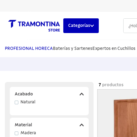
¿Hola,
Categorías
TÉRMINOS MÁS BUSCADOS
1
.
cuchillos
PROFESIONAL HORECA
Baterías y Sartenes
Expertos en Cuchillos
2
.
cubiertos
3
.
sarten
4
.
lavaplatos
7
productos
5
.
ollas
Acabado
Natural
Material
Madera