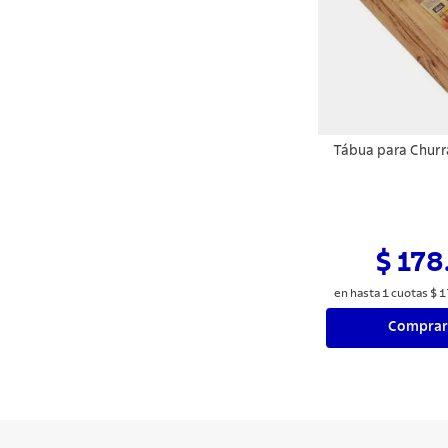
Tábua para Churr
$ 178
en hasta
1
cuotas
$
1
Comprar