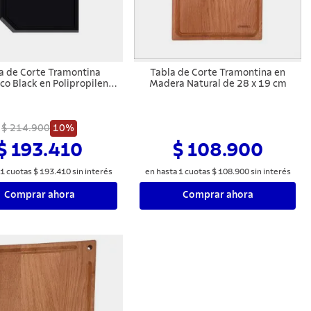
a de Corte Tramontina
Tabla de Corte Tramontina en
co Black en Polipropileno
Madera Natural de 28 x 19 cm
Negro
$ 214.900
10%
$ 193.410
$ 108.900
1
cuotas
$
193
.
410
sin interés
en hasta
1
cuotas
$
108
.
900
sin interés
Comprar ahora
Comprar ahora