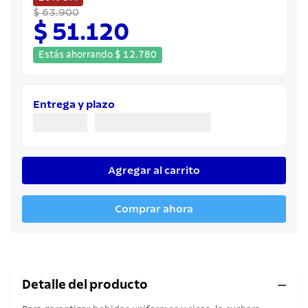
8
.
juego cuchillos
$ 63.900
$ 51.120
9
.
cuchillo
10
.
olla
Estás ahorrando
$
12
.
780
Entrega y plazo
Agregar al carrito
Comprar ahora
Detalle del producto