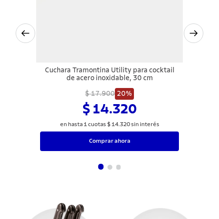
Cuchara Tramontina Utility para cocktail
de acero inoxidable, 30 cm
$ 17.900
20%
$ 14.320
en hasta
1
cuotas
$
14
.
320
sin interés
Comprar ahora