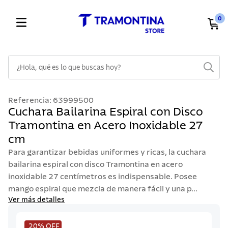
0
¿Hola, qué es lo que buscas hoy?
TÉRMINOS MÁS BUSCADOS
Referencia
:
63999500
1
.
cuchillos
Cuchara Bailarina Espiral con Disco
Tramontina en Acero Inoxidable 27
2
.
cubiertos
cm
3
.
sarten
Para garantizar bebidas uniformes y ricas, la cuchara
4
.
lavaplatos
bailarina espiral con disco Tramontina en acero
inoxidable 27 centímetros es indispensable. Posee
5
.
ollas
mango espiral que mezcla de manera fácil y una p...
6
.
acero inoxidable
Ver más detalles
7
.
sartenes
20%
OFF