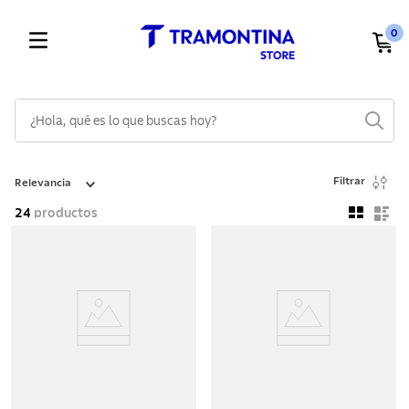
0
¿Hola, qué es lo que buscas hoy?
TÉRMINOS MÁS BUSCADOS
Filtrar
Relevancia
1
.
cuchillos
24
productos
2
.
cubiertos
3
.
sarten
4
.
lavaplatos
5
.
acero inoxidable
6
.
ollas
7
.
juego cuchillos