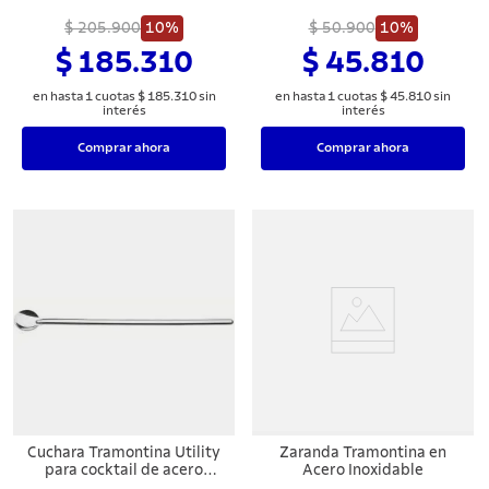
terminación opaca sin tapa
3 Piezas
$ 205.900
14 cm 2,3 L
10%
$ 50.900
10%
$ 185.310
$ 45.810
en hasta
1
cuotas
$
185
.
310
sin
en hasta
1
cuotas
$
45
.
810
sin
interés
interés
Comprar ahora
Comprar ahora
Cuchara Tramontina Utility
Zaranda Tramontina en
para cocktail de acero
Acero Inoxidable
inoxidable, 30 cm