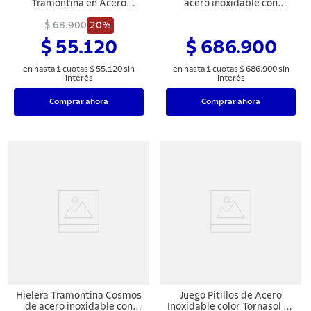
Tramontina en Acero
acero inoxidable con
Inoxidable 45 cm
soporte para 4 botellas 36
$ 68.900
20%
cm 12,4 L
$ 55.120
$ 686.900
en hasta
1
cuotas
$
55
.
120
sin
en hasta
1
cuotas
$
686
.
900
sin
interés
interés
Comprar ahora
Comprar ahora
Hielera Tramontina Cosmos
Juego Pitillos de Acero
de acero inoxidable con
Inoxidable color Tornasol de