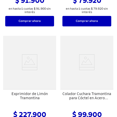
$ 91.900
$ 79.920
en hasta
1
cuotas
$
91
.
900
sin
en hasta
1
cuotas
$
79
.
920
sin
interés
interés
Comprar ahora
Comprar ahora
Exprimidor de Limón
Colador Cuchara Tramontina
Tramontina
para Cóctel en Acero
Inoxidable
$ 227.900
$ 99.900