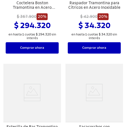
Coctelera Boston
Raspador Tramontina para
Tramontina en Acero
Cítricos en Acero Inoxidable
Inoxidable 700 ml
$ 367.900
20%
$ 42.900
20%
$ 294.320
$ 34.320
en hasta
1
cuotas
$
294
.
320
sin
en hasta
1
cuotas
$
34
.
320
sin
interés
interés
Comprar ahora
Comprar ahora
Esterilla de Bar Tramontina
Sacacorchos con