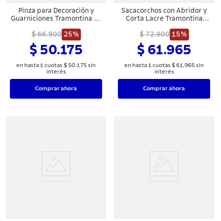
8
.
sartenes
Pinza para Decoración y
Sacacorchos con Abridor y
Guarniciones Tramontina en
Corta Lacre Tramontina
9
.
cuchillo
Acero Inoxidable 24 cm
Harmoniza en Acero
$ 66.900
25%
$ 72.900
Inoxidable
15%
10
.
olla
$ 50.175
$ 61.965
en hasta
1
cuotas
$
50
.
175
sin
en hasta
1
cuotas
$
61
.
965
sin
interés
interés
Comprar ahora
Comprar ahora