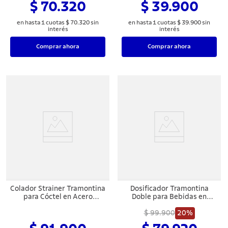
$ 70.320
$ 39.900
en hasta
1
cuotas
$
70
.
320
sin
en hasta
1
cuotas
$
39
.
900
sin
interés
interés
Comprar ahora
Comprar ahora
Colador Strainer Tramontina
Dosificador Tramontina
para Cóctel en Acero
Doble para Bebidas en
Inoxidable
Acero Inoxidable 25 y 50 ml
$ 99.900
20%