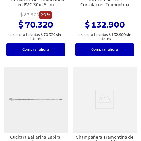
en PVC 30x15 cm
Cortalacres Tramontina
Harmoniza con Cuerpo de
$ 87.900
20%
ABS y Espiral de Acero con
Revestimiento
$ 70.320
$ 132.900
Antiadherente Negro
en hasta
1
cuotas
$
70
.
320
sin
en hasta
1
cuotas
$
132
.
900
sin
interés
interés
Comprar ahora
Comprar ahora
Cuchara Bailarina Espiral
Champañera Tramontina de