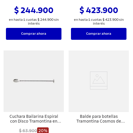
700 ml
$ 244.900
$ 423.900
en hasta
1
cuotas
$
244
.
900
sin
en hasta
1
cuotas
$
423
.
900
sin
interés
interés
Comprar ahora
Comprar ahora
Cuchara Bailarina Espiral
Balde para botellas
con Disco Tramontina en
Tramontina Cosmos de
Acero Inoxidable 27 cm
acero inoxidable 18,2 cm
$ 63.900
20%
5,2 L