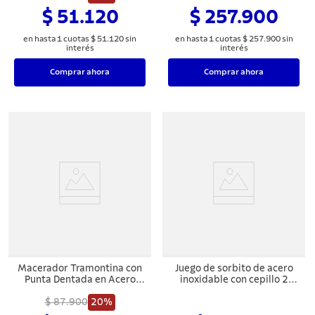
$ 51.120
$ 257.900
en hasta
1
cuotas
$
51
.
120
sin
en hasta
1
cuotas
$
257
.
900
sin
interés
interés
Comprar ahora
Comprar ahora
Macerador Tramontina con
Juego de sorbito de acero
Punta Dentada en Acero
inoxidable con cepillo 2
Inoxidable 22,4 cm
piezas
$ 87.900
20%