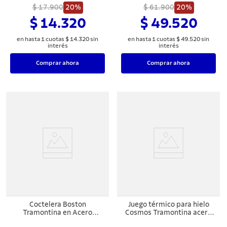
$ 17.900
20%
$ 61.900
20%
$ 14.320
$ 49.520
en hasta
1
cuotas
$
14
.
320
sin
en hasta
1
cuotas
$
49
.
520
sin
interés
interés
Comprar ahora
Comprar ahora
Coctelera Boston
Juego térmico para hielo
Tramontina en Acero
Cosmos Tramontina acero
Inoxidable y Tapa de Vidrio
inoxidable 2 pzas.