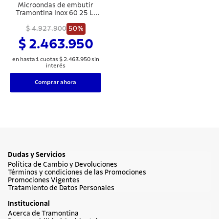
Microondas de embutir
Tramontina Inox 60 25 L,
con acero inxodable y
acabamiento en Scotch
$ 4.927.900
50%
Brite con 8 funciones
$ 2.463.950
en hasta
1
cuotas
$
2
.
463
.
950
sin
interés
Comprar ahora
Dudas y Servicios
Política de Cambio y Devoluciones
Términos y condiciones de las Promociones
Promociones Vigentes
Tratamiento de Datos Personales
Institucional
Acerca de Tramontina