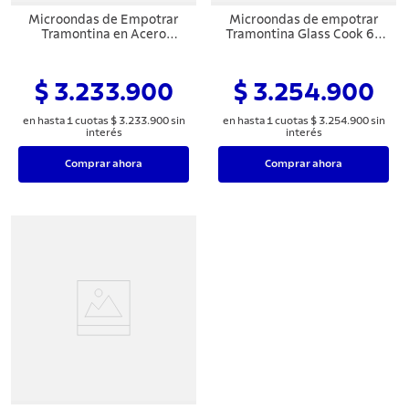
8
.
cuchillo
Microondas de Empotrar
Microondas de empotrar
Tramontina en Acero
Tramontina Glass Cook 60
9
.
juego cuchillos
Inoxidable Cook 60 25 L con
25 L, en vidrio templado
Acabado Satinado 8
con acabado negro y 8
10
.
olla
Funciones 220 V
funciones 220 V
$ 3.233.900
$ 3.254.900
en hasta
1
cuotas
$
3
.
233
.
900
sin
en hasta
1
cuotas
$
3
.
254
.
900
sin
interés
interés
Comprar ahora
Comprar ahora