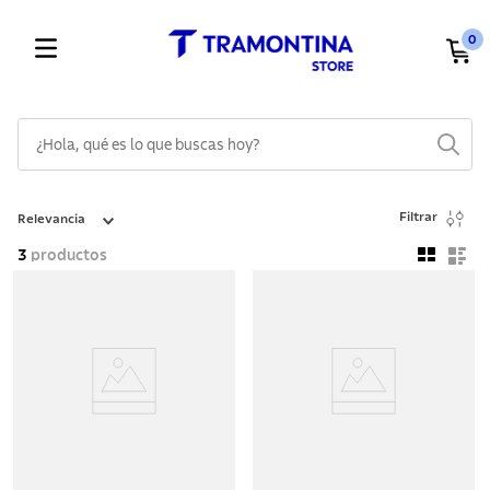
0
¿Hola, qué es lo que buscas hoy?
TÉRMINOS MÁS BUSCADOS
Filtrar
Relevancia
1
.
cuchillos
3
productos
2
.
cubiertos
3
.
sarten
4
.
ollas
5
.
lavaplatos
6
.
acero inoxidable
7
.
sartenes