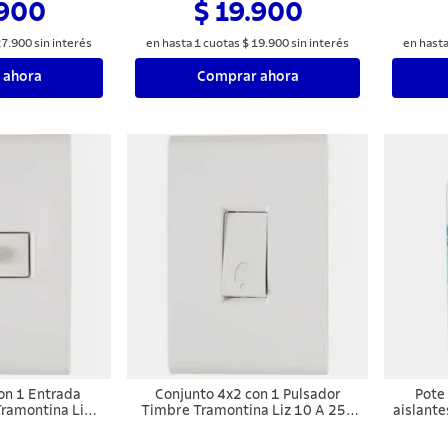
.900
$ 19.900
27
.
900
sin interés
en hasta
1
cuotas
$
19
.
900
sin interés
en hast
 ahora
Comprar ahora
on 1 Entrada
Conjunto 4x2 con 1 Pulsador
Pote 
Tramontina Liz
Timbre Tramontina Liz 10 A 250
aislante
co
V Blanco
19 