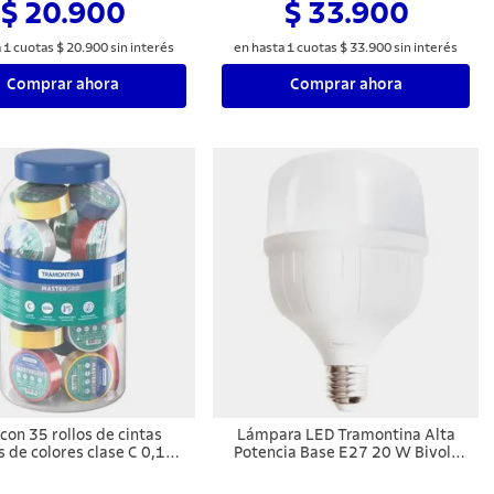
$ 20.900
$ 33.900
a
1
cuotas
$
20
.
900
sin interés
en hasta
1
cuotas
$
33
.
900
sin interés
Comprar ahora
Comprar ahora
con 35 rollos de cintas
Lámpara LED Tramontina Alta
s de colores clase C 0,13 x
Potencia Base E27 20 W Bivolt
mm Tramontina 10 m
6500 K Luz Blanca