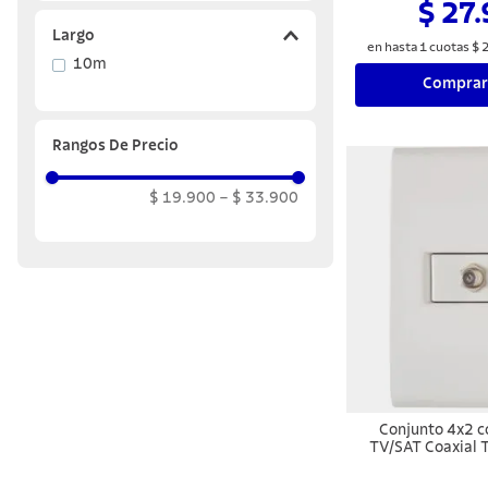
$ 27
Largo
en hasta
1
cuotas
$
10m
Comprar
Rangos De Precio
$ 19.900
–
$ 33.900
Conjunto 4x2 c
TV/SAT Coaxial 
Blan