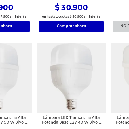
.900
$ 30.900
27
.
900
sin interés
en hasta
1
cuotas
$
30
.
900
sin interés
 ahora
Comprar ahora
NO 
amontina Alta
Lámpara LED Tramontina Alta
Lámpa
27 50 W Bivolt
Potencia Base E27 40 W Bivolt
Potenc
z Blanca
6500 K Luz Bl