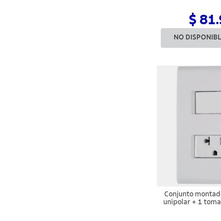
$ 81
NO DISPONIB
Conjunto montado
unipolar + 1 tom