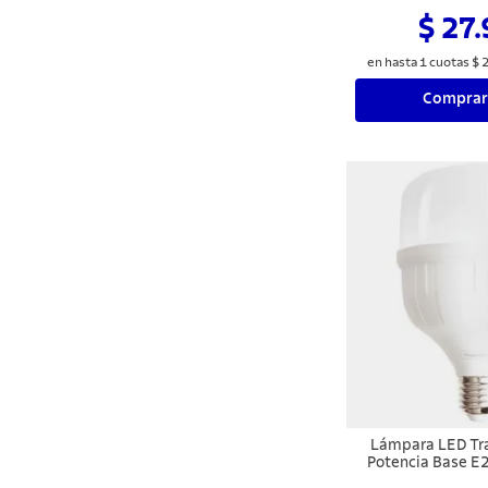
$ 27
en hasta
1
cuotas
$
Comprar
Lámpara LED Tr
Potencia Base E
6500 K Lu