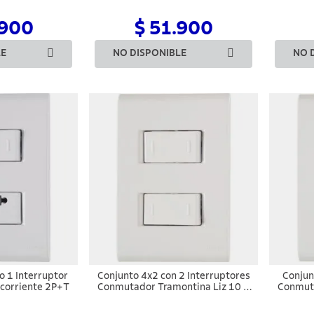
.900
$ 51.900
LE
NO DISPONIBLE
NO 
 1 Interruptor
Conjunto 4x2 con 2 Interruptores
Conjun
acorriente 2P+T
Conmutador Tramontina Liz 10 A
Conmuta
250 V Blanco