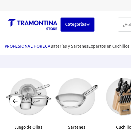
¿Hola,
Categorías
TÉRMINOS MÁS BUSCADOS
1
.
cuchillos
PROFESIONAL HORECA
Baterías y Sartenes
Expertos en Cuchillos
2
.
cubiertos
3
.
sarten
4
.
lavaplatos
5
.
ollas
Juego de Ollas
Sartenes
Cuchill