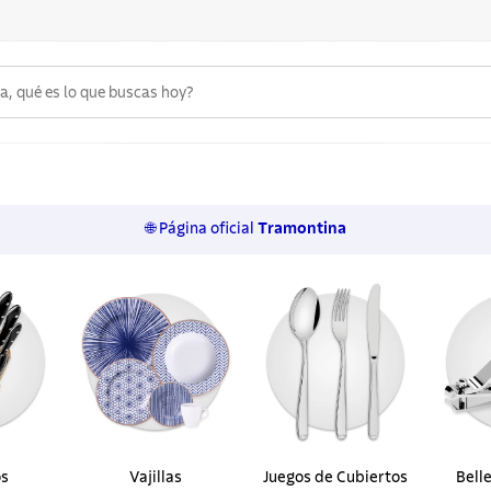
 qué es lo que buscas hoy?
6
.
acero inoxidable
7
.
sartenes
🌐 Página oficial
Tramontina
8
.
juego cuchillos
9
.
cuchillo
10
.
olla
os
Vajillas
Juegos de Cubiertos
Bell