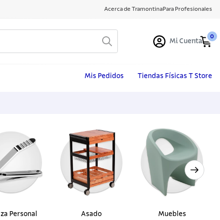
Acerca de Tramontina
Para Profesionales
0
Mi Cuenta
Mis Pedidos
Tiendas Físicas T Store
eza Personal
Asado
Muebles