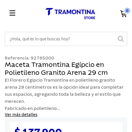
0
¿Hola, qué es lo que buscas hoy?
TÉRMINOS MÁS BUSCADOS
Referencia
:
92765000
1
.
cuchillos
Maceta Tramontina Egípcio en
Polietileno Granito Arena 29 cm
2
.
cubiertos
El Florero Egipcio Tramontina en polietileno granito
3
.
sarten
arena 29 centímetros es la opción ideal para completar
4
.
lavaplatos
sus espacios, agregando toda la belleza y el estilo que
merecen.
5
.
ollas
Fabricado en polietileno...
6
.
acero inoxidable
Ver más detalles
7
.
sartenes