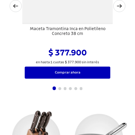
Maceta Tramontina Inca en Polietileno
Concreto 38 cm
$ 377.900
en hasta
1
cuotas
$
377
.
900
sin interés
Comprar ahora