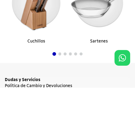
Cuchillos
Sartenes
Dudas y Servicios
Política de Cambio y Devoluciones
Términos y condiciones de las Promociones
Promociones Vigentes
NO DISPONIBLE
$ 137.900
Tratamiento de Datos Personales
Institucional
Acerca de Tramontina
Responsabilidad Ambiental
Consejos Tramontina
Canal de Denuncia