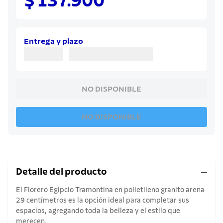
$ 137.900
8
.
juego cuchillos
9
.
cuchillo
10
.
olla
Entrega y plazo
NO DISPONIBLE
NO DISPONIBLE
Detalle del producto
El Florero Egipcio Tramontina en polietileno granito arena
29 centímetros es la opción ideal para completar sus
espacios, agregando toda la belleza y el estilo que
merecen.