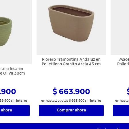
Florero Tramontina Andaluz en
Mace
Polietileno Granito Areia 43 cm
Poliet
tina Inca en
de Oliva 38cm
.900
$ 663.900
59
.
900
sin interés
en hasta
1
cuotas
$
663
.
900
sin interés
en hasta
 ahora
Comprar ahora