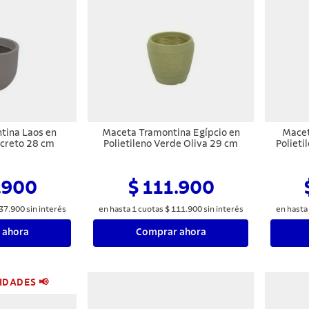
tina Laos en
Maceta Tramontina Egípcio en
Macet
ncreto 28 cm
Polietileno Verde Oliva 29 cm
Polieti
.900
$ 111.900
37
.
900
sin interés
en hasta
1
cuotas
$
111
.
900
sin interés
en hasta
 ahora
Comprar ahora
IDADES 📢