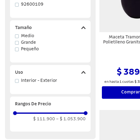
92600109
Tamaño
Medio
Maceta Tramon
Polietileno Grani
Grande
Pequeño
$ 389
Uso
Interior - Exterior
en hasta
1
cuotas
$
3
Comprar
Rangos De Precio
$ 111.900
–
$ 1.053.900