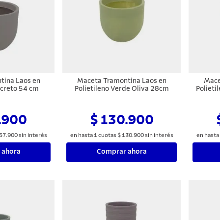
tina Laos en
Maceta Tramontina Laos en
Mace
ncreto 54 cm
Polietileno Verde Oliva 28cm
Polieti
.900
$ 130.900
57
.
900
sin interés
en hasta
1
cuotas
$
130
.
900
sin interés
en hasta
 ahora
Comprar ahora