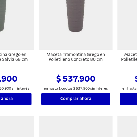
ina Grego en
Maceta Tramontina Grego en
Macet
e Salvia 65 cm
Polietileno Concreto 80 cm
Polieti
.900
$ 537.900
50
.
900
sin interés
en hasta
1
cuotas
$
537
.
900
sin interés
en hasta
 ahora
Comprar ahora