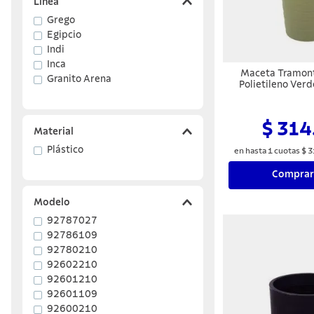
Línea
Grego
Egipcio
Indi
Inca
Maceta Tramont
Granito Arena
Polietileno Ver
$ 314
Material
Plástico
en hasta
1
cuotas
$
3
Comprar
Modelo
92787027
92786109
92780210
92602210
92601210
92601109
92600210