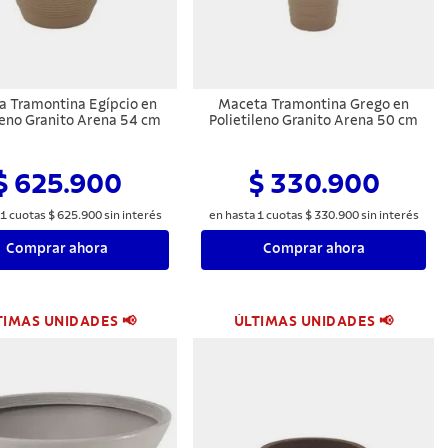
 Tramontina Egípcio en
Maceta Tramontina Grego en
leno Granito Arena 54 cm
Polietileno Granito Arena 50 cm
$ 625.900
$ 330.900
1
cuotas
$
625
.
900
sin interés
en hasta
1
cuotas
$
330
.
900
sin interés
Comprar ahora
Comprar ahora
TIMAS UNIDADES 📢
ÚLTIMAS UNIDADES 📢