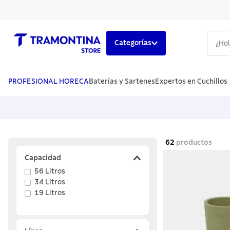
¿Hola,
Categorías
TÉRMINOS MÁS BUSCADOS
1
.
cuchillos
PROFESIONAL HORECA
Baterías y Sartenes
Expertos en Cuchillos
2
.
cubiertos
3
.
sarten
4
.
lavaplatos
62
productos
5
.
ollas
Capacidad
56 Litros
34 Litros
19 Litros