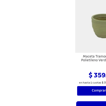
Maceta Tramon
Polietileno Ver
$ 359
en hasta
1
cuotas
$
3
Comprar