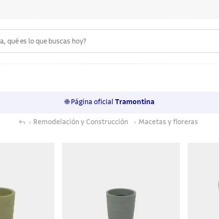
 qué es lo que buscas hoy?
6
.
acero inoxidable
7
.
sartenes
🌐 Página oficial
Tramontina
8
.
juego cuchillos
Remodelación y Construcción
Macetas y floreras
9
.
cuchillo
10
.
olla