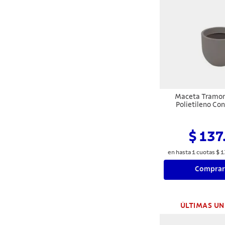
Maceta Tramon
Polietileno Co
$ 137
en hasta
1
cuotas
$
1
Comprar
ÚLTIMAS UN