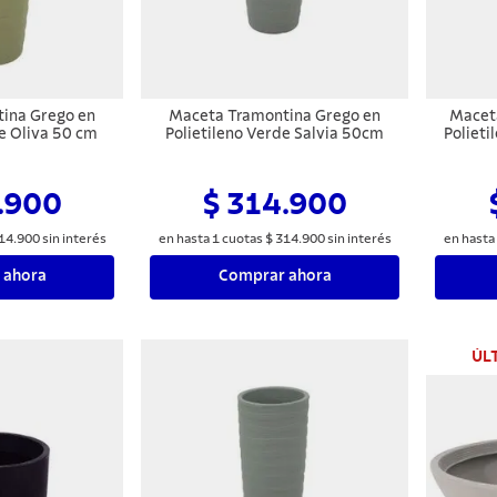
ina Grego en
Maceta Tramontina Grego en
Maceta
de Oliva 50 cm
Polietileno Verde Salvia 50cm
Polieti
.900
$ 314.900
14
.
900
sin interés
en hasta
1
cuotas
$
314
.
900
sin interés
en hasta
 ahora
Comprar ahora
ÚL