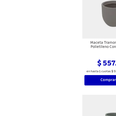
Maceta Tramon
Polietileno Co
$ 557
en hasta
1
cuotas
$
5
Comprar