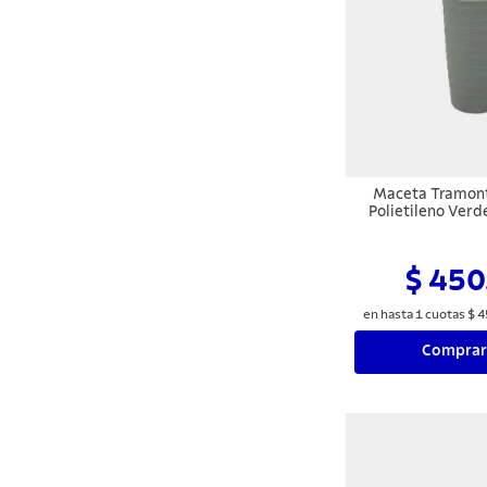
Maceta Tramont
Polietileno Verd
$ 450
en hasta
1
cuotas
$
4
Comprar