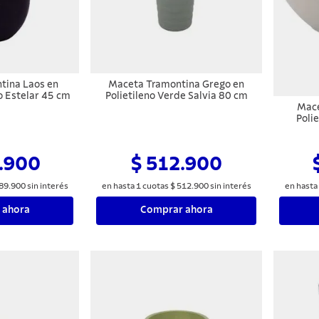
tina Laos en
Maceta Tramontina Grego en
to Estelar 45 cm
Polietileno Verde Salvia 80 cm
Mace
Poli
.900
$ 512.900
89
.
900
sin interés
en hasta
1
cuotas
$
512
.
900
sin interés
en hasta
 ahora
Comprar ahora