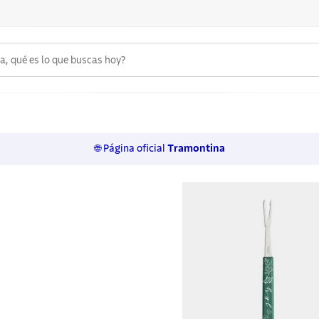
 qué es lo que buscas hoy?
6
.
acero inoxidable
7
.
cuchillo
🌐 Página oficial
Tramontina
8
.
sartenes
9
.
olla
10
.
juego cuchillos