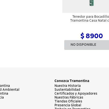
Tenedor para Bocadill
Tramontina Casa Natal 
Lámina de Acero Inoxidabl
Mango de Polipropileno V
$ 8900
NO DISPONIBLE
Conozca Tramontina
ontina
Nuestra Historia
d Ambiental
Sustentabilidad
ntina
Certificados y Apoyadores
cia
Nuestras Fábricas
Tiendas Oficiales
Presencia Global