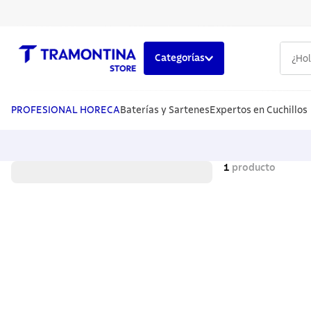
¿Hola,
Categorías
TÉRMINOS MÁS BUSCADOS
1
.
cuchillos
PROFESIONAL HORECA
Baterías y Sartenes
Expertos en Cuchillos
2
.
cubiertos
3
.
sarten
1
producto
4
.
lavaplatos
5
.
ollas