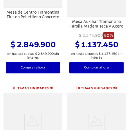
Mesa de Centro Tramontina
Flut en Polietileno Concreto
Mesa Auxiliar Tramontina
Tarsila Madera Teca y Acero
$ 2.274.900
50%
$ 2.849.900
$ 1.137.450
en hasta
1
cuotas
$
2
.
849
.
900
sin
en hasta
1
cuotas
$
1
.
137
.
450
sin
interés
interés
Comprar ahora
Comprar ahora
ÚLTIMAS UNIDADES 📢
ÚLTIMAS UNIDADES 📢