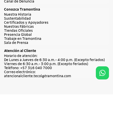
Canal de Denuncia
Conozca Tramontina
Nuestra Historia
Sustentabilidad
Certificados y Apoyadores
Nuestras Fábricas
Tiendas Oficiales
Presencia Global
Trabaje en Tramontina
Sala de Prensa
Atención al Cliente
Horario de atención:
De Lunes a Jueves de 6:30 a.m.- 4:00 p.m. (Excepto feriados)
Viernes de 6:30 a.m.- 3:00 p.m. (Excepto feriados)
Teléfono: +57 316 040 7000
Correo electrónico:
atencionalcliente.tecol@tramontina.com
© Copyright 2019 Tramontina. Todos los derechos reservados.
Tramontina de Colombia SAS. Km 1.5 Vía Siberia Cota, Arcos de Cota,