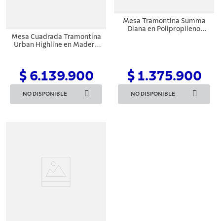
Mesa Tramontina Summa
Diana en Polipropileno
Mesa Cuadrada Tramontina
Taupe con Patas de Madera
Urban Highline en Madera
Eucalipto
Garapeira y Columna
Central en Metal 70 cm
$ 6.139.900
$ 1.375.900
NO DISPONIBLE
NO DISPONIBLE