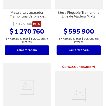
8
.
sartenes
9
.
olla
Mesa alta y aparador
Mesa Plegable Tramontina
Tramontina Verona de
Lille de Madera Mixta
10
.
juego cuchillos
madera de teca con
Acabado Natural Lijado
acabado en barniz incoloro
$ 3.176.900
60%
$ 1.270.760
$ 595.900
en hasta
1
cuotas
$
1
.
270
.
760
sin
en hasta
1
cuotas
$
595
.
900
sin
interés
interés
Comprar ahora
Comprar ahora
ÚLTIMAS UNIDADES 📢