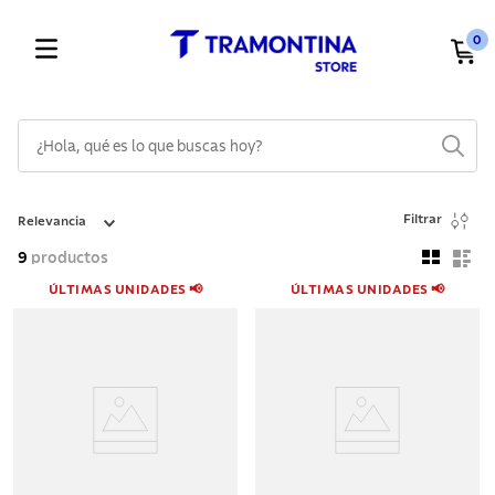
0
¿Hola, qué es lo que buscas hoy?
TÉRMINOS MÁS BUSCADOS
Filtrar
Relevancia
1
.
cuchillos
9
productos
2
.
cubiertos
ÚLTIMAS UNIDADES 📢
ÚLTIMAS UNIDADES 📢
3
.
sarten
4
.
lavaplatos
5
.
ollas
6
.
acero inoxidable
7
.
cuchillo