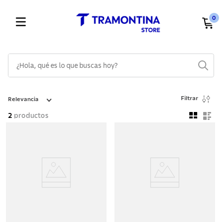
0
¿Hola, qué es lo que buscas hoy?
TÉRMINOS MÁS BUSCADOS
Filtrar
Relevancia
1
.
cuchillos
2
productos
2
.
cubiertos
3
.
sarten
4
.
lavaplatos
5
.
ollas
6
.
acero inoxidable
7
.
sartenes