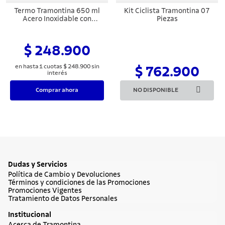
8
.
juego cuchillos
Termo Tramontina 650 ml
Kit Ciclista Tramontina 07
Acero Inoxidable con
Piezas
9
.
cuchillo
Sorbete
10
.
olla
$ 248.900
en hasta
1
cuotas
$
248
.
900
sin
$ 762.900
interés
Comprar ahora
NO DISPONIBLE
Dudas y Servicios
Política de Cambio y Devoluciones
Términos y condiciones de las Promociones
Promociones Vigentes
Tratamiento de Datos Personales
Institucional